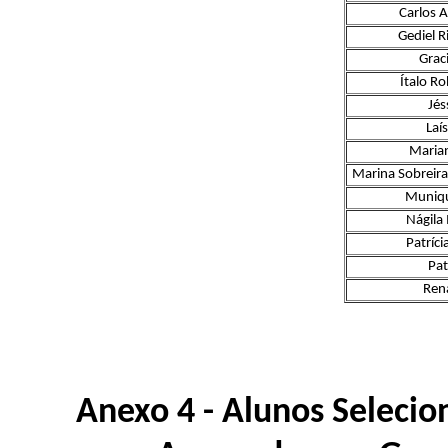
Carlos 
Gediel R
Grac
Ítalo Ro
Jés
Laí
Marian
Marina Sobreira
Muniqu
Nágila
Patríci
Pat
Ren
Anexo 4 - Alunos Selecio