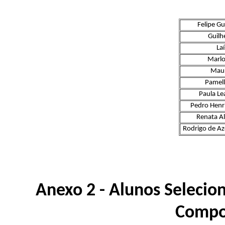
Felipe Gu
Guilh
La
Marlo
Maur
Pamell
Paula Le
Pedro Hen
Renata Al
Rodrigo de Az
Anexo 2 - Alunos Selecion
Compo